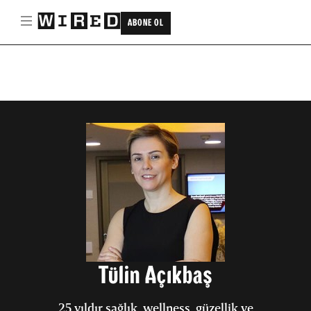
ABONE OL
Tülin Açıkbaş
25 yıldır sağlık, wellness, güzellik ve