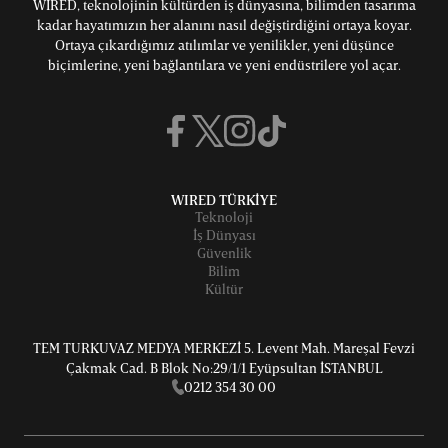
WIRED, teknolojinin kültürden iş dünyasına, bilimden tasarıma
kadar hayatımızın her alanını nasıl değiştirdiğini ortaya koyar.
Ortaya çıkardığımız atılımlar ve yenilikler, yeni düşünce
biçimlerine, yeni bağlantılara ve yeni endüstrilere yol açar.
WIRED TÜRKİYE
Teknoloji
İş Dünyası
Güvenlik
Bilim
Kültür
TEM TURKUVAZ MEDYA MERKEZİ 5. Levent Mah. Mareşal Fevzi
Çakmak Cad. B Blok No:29/1/1 Eyüpsultan İSTANBUL
0212 354 30 00