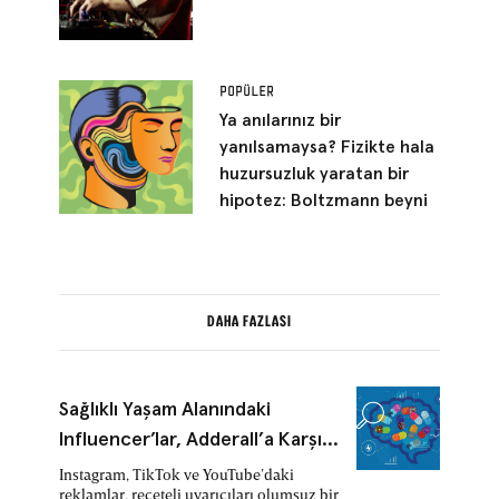
POPÜLER
Ya anılarınız bir
yanılsamaysa? Fizikte hala
huzursuzluk yaratan bir
hipotez: Boltzmann beyni
DAHA FAZLASI
Sağlıklı Yaşam Alanındaki
Influencer’lar, Adderall’a Karşı
‘Doğal’ ve Etkisi Kanıtlanmamış
Instagram, TikTok ve YouTube’daki
reklamlar, reçeteli uyarıcıları olumsuz bir