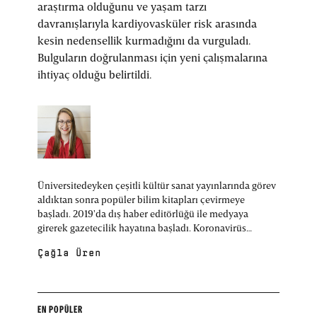
araştırma olduğunu ve yaşam tarzı
davranışlarıyla kardiyovasküler risk arasında
kesin nedensellik kurmadığını da vurguladı.
Bulguların doğrulanması için yeni çalışmalarına
ihtiyaç olduğu belirtildi.
Üniversitedeyken çeşitli kültür sanat yayınlarında görev
aldıktan sonra popüler bilim kitapları çevirmeye
başladı. 2019'da dış haber editörlüğü ile medyaya
girerek gazetecilik hayatına başladı. Koronavirüs
pandemisi mesleki yönelimi için önemli bir dönüm
Çağla Üren
noktası oldu. Pandemiyle birlikte sağlık ve bilim
haberciliği, sonrasında teknoloji haberciliği yaparak
mesleğine devam etti. Halihazırda çeşitli mecralarda
bilim ve teknoloji haberleri/yazıları yazıyor.
EN POPÜLER