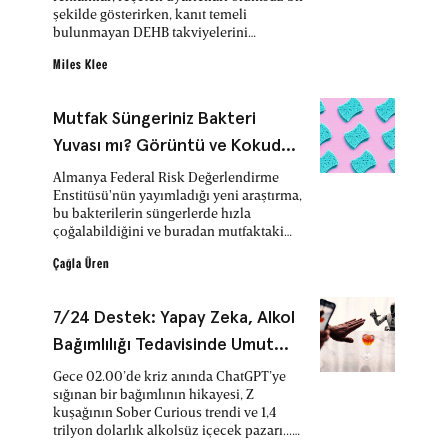
Alternatifleri Öneriyor
şekilde gösterirken, kanıt temeli
bulunmayan DEHB takviyelerini
tanıtıyor.
Miles Klee
Mutfak Süngeriniz Bakteri
Yuvası mı? Görüntü ve Kokudan
Anlaşılmıyor
Almanya Federal Risk Değerlendirme
Enstitüsü'nün yayımladığı yeni araştırma,
bu bakterilerin süngerlerde hızla
çoğalabildiğini ve buradan mutfaktaki
diğer yüzeylere kolayca yayılabildiğini
ortaya koydu.
Çağla Üren
7/24 Destek: Yapay Zeka, Alkol
Bağımlılığı Tedavisinde Umut
Olabilir
Gece 02.00’de kriz anında ChatGPT’ye
sığınan bir bağımlının hikayesi, Z
kuşağının Sober Curious trendi ve 1,4
trilyon dolarlık alkolsüz içecek pazarı...
Yapay zeka, Anonim Alkolikler’in