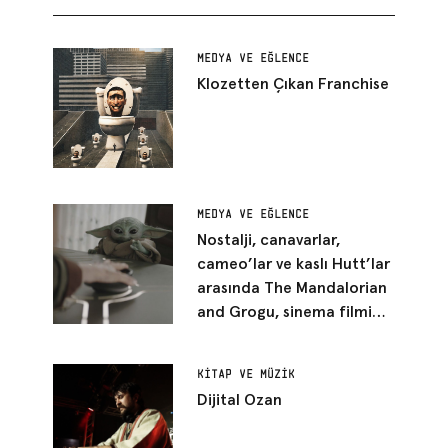
MEDYA VE EĞLENCE
Klozetten Çıkan Franchise
MEDYA VE EĞLENCE
Nostalji, canavarlar,
cameo’lar ve kaslı Hutt’lar
arasında The Mandalorian
and Grogu, sinema filmi
kılığına girmiş bir Star Wars
bölümü gibi duruyor
KITAP VE MÜZIK
Dijital Ozan