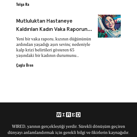
efsanevi sponsorluk sisteminin yerini
Tolga Ra
alabilir mi?
Mutluluktan Hastaneye
Kaldırılan Kadın Vaka Raporuna
Konu Oldu: Kalbe Giden Kan
Yeni bir vaka raporu, kızının düğününün
ardından yaşadığı aşırı sevinç nedeniyle
Akışı Azaldı
kalp krizi belirtileri gösteren 65
yaşındaki bir kadının durumunu
detaylarıyla ortaya koydu.
Çağla Üren
WIRED, yarının gerçekleştiği yerdir. Sürekli dönüşüm geçiren
dünyayı anlamlandırmak için gerekli bilgi ve fikirlerin kaynağıdır.