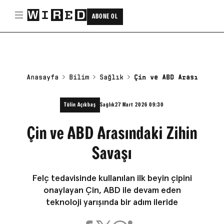
ABONE OL
Anasayfa
Bilim
Sağlık
Çin ve ABD Arasındaki 
Tülin Açıkbaş
Sağlık
27 Mart 2026 09:30
Çin ve ABD Arasındaki Zihin
Savaşı
Felç tedavisinde kullanılan ilk beyin çipini
onaylayan Çin, ABD ile devam eden
teknoloji yarışında bir adım ileride