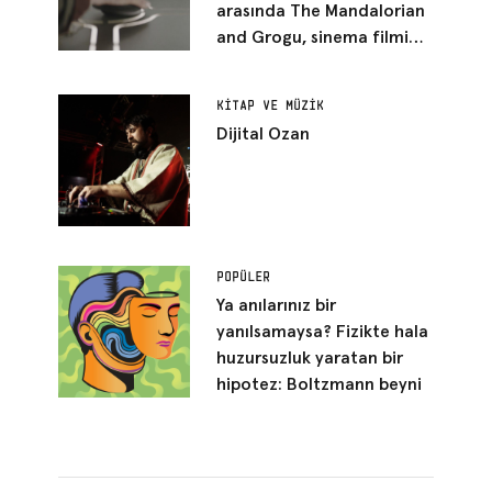
arasında The Mandalorian
and Grogu, sinema filmi
kılığına girmiş bir Star Wars
bölümü gibi duruyor
KITAP VE MÜZIK
Dijital Ozan
POPÜLER
Ya anılarınız bir
yanılsamaysa? Fizikte hala
huzursuzluk yaratan bir
hipotez: Boltzmann beyni