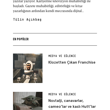
yazılar yazıyor. Kariyerine televizyon muhabirliği ile
başladı. Gazete muhabirliği, editörlüğü ve köşe
yazarlığının ardından kendi mecrasında dijital
yayıncılık yaptı. Bitmeyen merakı, her gün bir şeyler
Tülin Açıkbaş
öğrenme hevesi ve yazma tutkusuyla şimdilerde WIRED
Türkiye Yazı İşleri Müdürü olarak keşfetmeye devam
ediyor.
EN POPÜLER
MEDYA VE EĞLENCE
Klozetten Çıkan Franchise
MEDYA VE EĞLENCE
Nostalji, canavarlar,
cameo’lar ve kaslı Hutt’lar