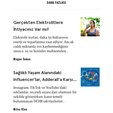
DAHA FAZLASI
Gerçekten Elektrolitlere
İhtiyacınız Var mı?
Elektrolit tozları, daha iyi hidrasyon,
enerji ve toparlanma vaat ediyor. Ancak
ciddi miktarda sıvı kaybetmediğiniz
sürece, su ve besinler muhtemelen
ihtiyacınızı karşılayacaktır.
Megan Tomos
Sağlıklı Yaşam Alanındaki
Influencer’lar, Adderall’a Karşı
‘Doğal’ ve Etkisi Kanıtlanmamış
Instagram, TikTok ve YouTube’daki
reklamlar, reçeteli uyarıcıları olumsuz bir
Alternatifleri Öneriyor
şekilde gösterirken, kanıt temeli
bulunmayan DEHB takviyelerini
tanıtıyor.
Miles Klee