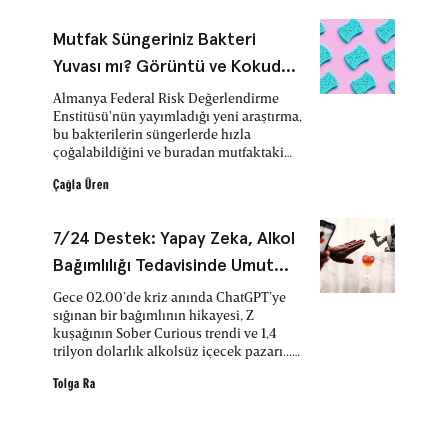
Mutfak Süngeriniz Bakteri
Yuvası mı? Görüntü ve Kokudan
Anlaşılmıyor
Almanya Federal Risk Değerlendirme
Enstitüsü'nün yayımladığı yeni araştırma,
bu bakterilerin süngerlerde hızla
çoğalabildiğini ve buradan mutfaktaki
diğer yüzeylere kolayca yayılabildiğini
ortaya koydu.
Çağla Üren
7/24 Destek: Yapay Zeka, Alkol
Bağımlılığı Tedavisinde Umut
Olabilir
Gece 02.00’de kriz anında ChatGPT’ye
sığınan bir bağımlının hikayesi, Z
kuşağının Sober Curious trendi ve 1,4
trilyon dolarlık alkolsüz içecek pazarı...
Yapay zeka, Anonim Alkolikler’in
efsanevi sponsorluk sisteminin yerini
Tolga Ra
alabilir mi?