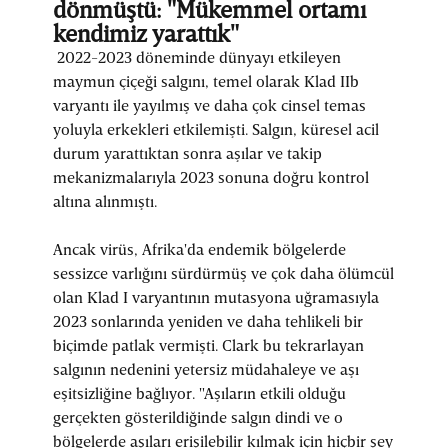
dönmüştü: "Mükemmel ortamı
kendimiz yarattık"
2022-2023 döneminde dünyayı etkileyen
maymun çiçeği salgını, temel olarak Klad IIb
varyantı ile yayılmış ve daha çok cinsel temas
yoluyla erkekleri etkilemişti. Salgın, küresel acil
durum yarattıktan sonra aşılar ve takip
mekanizmalarıyla 2023 sonuna doğru kontrol
altına alınmıştı.
Ancak virüs, Afrika'da endemik bölgelerde
sessizce varlığını sürdürmüş ve çok daha ölümcül
olan Klad I varyantının mutasyona uğramasıyla
2023 sonlarında yeniden ve daha tehlikeli bir
biçimde patlak vermişti. Clark bu tekrarlayan
salgının nedenini yetersiz müdahaleye ve aşı
eşitsizliğine bağlıyor. "Aşıların etkili olduğu
gerçekten gösterildiğinde salgın dindi ve o
bölgelerde aşıları erişilebilir kılmak için hiçbir şey