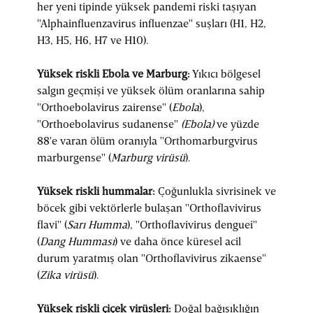
her yeni tipinde yüksek pandemi riski taşıyan
"Alphainfluenzavirus influenzae" suşları (H1, H2,
H3, H5, H6, H7 ve H10).
Yüksek riskli Ebola ve Marburg:
Yıkıcı bölgesel
salgın geçmişi ve yüksek ölüm oranlarına sahip
"Orthoebolavirus zairense" (
Ebola
),
"Orthoebolavirus sudanense"
(Ebola)
ve yüzde
88'e varan ölüm oranıyla "Orthomarburgvirus
marburgense" (
Marburg virüsü
).
Yüksek riskli hummalar:
Çoğunlukla sivrisinek ve
böcek gibi vektörlerle bulaşan "Orthoflavivirus
flavi" (
Sarı Humma
), "Orthoflavivirus denguei"
(
Dang Humması
) ve daha önce küresel acil
durum yaratmış olan "Orthoflavivirus zikaense"
(
Zika virüsü
).
Yüksek riskli çiçek virüsleri:
Doğal bağışıklığın