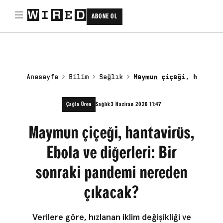
ABONE OL
Anasayfa
Bilim
Sağlık
Maymun çiçeği, hantavi
Çağla Üren
Sağlık
3 Haziran 2026 11:47
Maymun çiçeği, hantavirüs,
Ebola ve diğerleri: Bir
sonraki pandemi nereden
çıkacak?
Verilere göre, hızlanan iklim değişikliği ve