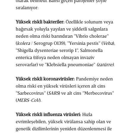
olarak belirledi. Bahsi geçen patojenler şöyle
sıralanıyor:
Yüksek riskli bakteriler:
Özellikle solunum veya
bağırsak yoluyla yayılan ve şiddetli salgınlara
neden olma riski barındıran "Vibrio cholerae"
(
kolera
/ Serogrup O139), "Yersinia pestis" (
Veba
),
"Shigella dysenteriae serotip 1", Salmonella
enterica (tifoya neden olmayan invaziv
serovarlar) ve "Klebsiella pneumoniae"
(zatürre)
.
Yüksek riskli koronavirüsler:
Pandemiye neden
olma riski en yüksek virüsleri içeren alt cins
"Sarbecovirus" (
SARS
) ve alt cins "Merbecovirus"
(
MERS-CoV
).
Yüksek riskli influenza virüsleri:
Hızla
evrimleşebilen, yüksek virülansa sahip olan ve
genetik dizilimlerinin yeniden düzenlenmesi ile