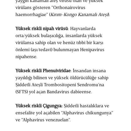
yaygın kanamalı ateş virüsü olan ve yüksek
virülans gösteren "Orthonairovirus
haemorrhagiae" (
Kırım-Kongo Kanamalı Ateşi
).
Yüksek riskli nipah virüsü
: Hayvanlarda
orta/yüksek bulaşıcılığa, insanlarda yüksek
virülansa sahip olan ve henüz tıbbi bir karşı
önlemi (aşı/tedavi) bulunmayan Henipavirus
nipahense.
Yüksek riskli Phenuiviridae
: İnsandan insana
yayıldığı bilinen ve yüksek öldürücülüğe sahip
Şiddetli Ateşli Trombositopeni Sendromu'na
(SFTS) yol açan Bandavirus dabieense.
Yüksek riskli Çigungya:
Şiddetli hastalıklara ve
ensefalite yol açabilen "Alphavirus chikungunya"
ve "Alphavirus venezuelan".