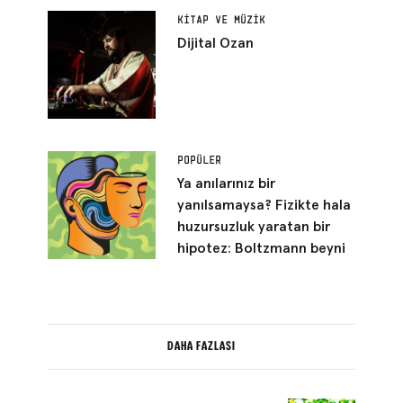
bölümü gibi duruyor
KITAP VE MÜZIK
Dijital Ozan
POPÜLER
Ya anılarınız bir
yanılsamaysa? Fizikte hala
huzursuzluk yaratan bir
hipotez: Boltzmann beyni
DAHA FAZLASI