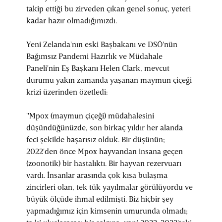
takip ettiği bu zirveden çıkan genel sonuç, yeteri
kadar hazır olmadığımızdı.
Yeni Zelanda'nın eski Başbakanı ve DSÖ'nün
Bağımsız Pandemi Hazırlık ve Müdahale
Paneli'nin Eş Başkanı Helen Clark, mevcut
durumu yakın zamanda yaşanan maymun çiçeği
krizi üzerinden özetledi:
"Mpox (maymun çiçeği) müdahalesini
düşündüğünüzde, son birkaç yıldır her alanda
feci şekilde başarısız olduk. Bir düşünün;
2022'den önce Mpox hayvandan insana geçen
(zoonotik) bir hastalıktı. Bir hayvan rezervuarı
vardı. İnsanlar arasında çok kısa bulaşma
zincirleri olan, tek tük yayılmalar görülüyordu ve
büyük ölçüde ihmal edilmişti. Biz hiçbir şey
yapmadığımız için kimsenin umurunda olmadı;