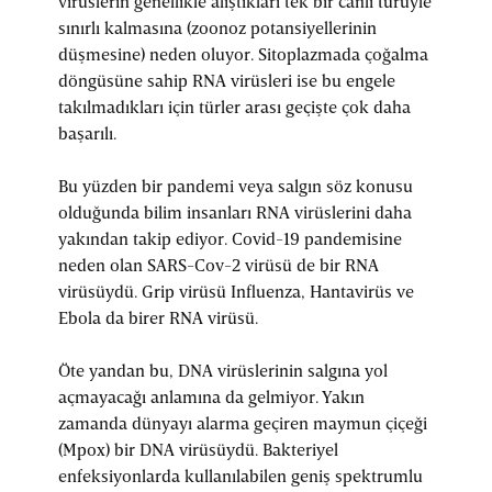
virüslerin genellikle alıştıkları tek bir canlı türüyle
sınırlı kalmasına (zoonoz potansiyellerinin
düşmesine) neden oluyor. Sitoplazmada çoğalma
döngüsüne sahip RNA virüsleri ise bu engele
takılmadıkları için türler arası geçişte çok daha
başarılı.
Bu yüzden bir pandemi veya salgın söz konusu
olduğunda bilim insanları RNA virüslerini daha
yakından takip ediyor. Covid-19 pandemisine
neden olan SARS-Cov-2 virüsü de bir RNA
virüsüydü. Grip virüsü Influenza, Hantavirüs ve
Ebola da birer RNA virüsü.
Öte yandan bu, DNA virüslerinin salgına yol
açmayacağı anlamına da gelmiyor. Yakın
zamanda dünyayı alarma geçiren maymun çiçeği
(Mpox) bir DNA virüsüydü. Bakteriyel
enfeksiyonlarda kullanılabilen geniş spektrumlu