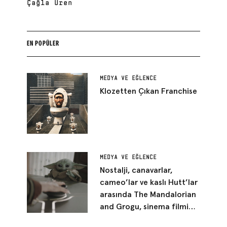
Çağla Üren
noktası oldu. Pandemiyle birlikte sağlık ve bilim
haberciliği, sonrasında teknoloji haberciliği yaparak
mesleğine devam etti. Halihazırda çeşitli mecralarda
bilim ve teknoloji haberleri/yazıları yazıyor.
EN POPÜLER
MEDYA VE EĞLENCE
Klozetten Çıkan Franchise
MEDYA VE EĞLENCE
Nostalji, canavarlar,
cameo’lar ve kaslı Hutt’lar
arasında The Mandalorian
and Grogu, sinema filmi
kılığına girmiş bir Star Wars