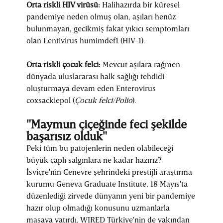
Orta riskli HIV virüsü:
Halihazırda bir küresel
pandemiye neden olmuş olan, aşıları henüz
bulunmayan, gecikmiş fakat yıkıcı semptomları
olan Lentivirus humimdef1 (HIV-1).
Orta riskli çocuk felci:
Mevcut aşılara rağmen
dünyada uluslararası halk sağlığı tehdidi
oluşturmaya devam eden Enterovirus
coxsackiepol (
Çocuk felci/Polio
).
"Maymun çiçeğinde feci şekilde
başarısız olduk"
Peki tüm bu patojenlerin neden olabileceği
büyük çaplı salgınlara ne kadar hazırız?
İsviçre'nin Cenevre şehrindeki prestijli araştırma
kurumu Geneva Graduate Institute, 18 Mayıs'ta
düzenlediği zirvede dünyanın yeni bir pandemiye
hazır olup olmadığı konusunu uzmanlarla
masaya yatırdı. WIRED Türkiye'nin de yakından