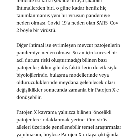
temelde iki farklı şekilde ortaya çıkabilir.
İhtimallerden biri, o güne kadar henüz hiç
tanımlanmamış yeni bir virüsün pandemiye
neden olması. Covid-19'a neden olan SARS-Cov-
2 böyle bir virüstü.
Diğer ihtimal ise evrimleşen mevcut patojenlerin
pandemiye neden olması. Şu an için küresel bir
acil durum riski oluşturmadığı bilinen bazı
patojenler; iklim gibi dış faktörlerin de etkisiyle
biyolojilerinde, bulaşma modellerinde veya
öldürücülüklerinde meydana gelebilecek olası
değişiklikler sonucunda zamanla bir Patojen X'e
dönüşebilir.
Patojen X kavramı; yalnızca bilinen 'öncelikli
patojenlere' odaklanmak yerine, tüm virüs
aileleri üzerinde genellenebilir temel araştırmalar
yapılmasını, böylece Patojen X ortaya çıktığında