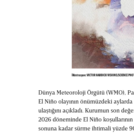
İllüstrasyon: VICTOR HABBICK VISIONS/SCIENCE PHO
Dünya Meteoroloji Örgütü (WMO), Pas
El Niño olayının önümüzdeki aylarda 
ulaştığını açıkladı. Kurumun son değ
2026 döneminde El Niño koşullarının 
sonuna kadar sürme ihtimali yüzde 90