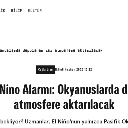
LIK
BILIM
KÜLTÜR
anuslarda depolanan ısı atmosfere aktarılacak
Çağla Üren
İklim
8 Haziran 2026 10:22
 Nino Alarmı: Okyanuslarda d
atmosfere aktarılacak
bekliyor? Uzmanlar, El Niño'nun yalnızca Pasifik O