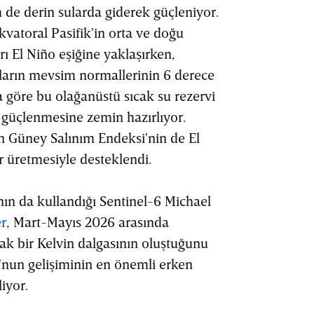
de derin sularda giderek güçleniyor.
kvatoral Pasifik'in orta ve doğu
rı El Niño eşiğine yaklaşırken,
ların mevsim normallerinin 6 derece
ra göre bu olağanüstü sıcak su rezervi
güçlenmesine zemin hazırlıyor.
en Güney Salınım Endeksi'nin de El
er üretmesiyle desteklendi.
ın da kullandığı Sentinel-6 Michael
er
, Mart-Mayıs 2026 arasında
cak bir Kelvin dalgasının oluştuğunu
o'nun gelişiminin en önemli erken
iyor.