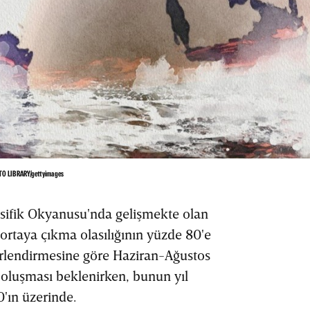
TO LIBRARY/gettyimages
ifik Okyanusu'nda gelişmekte olan
ortaya çıkma olasılığının yüzde 80'e
erlendirmesine göre Haziran-Ağustos
oluşması beklenirken, bunun yıl
'ın üzerinde.