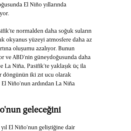
oğusunda El Niño yıllarında
yor.
sifik'te normalden daha soğuk suların
ğuk okyanus yüzeyi atmosfere daha az
fırtına oluşumu azalıyor. Bunun
dor ve ABD'nin güneydoğusunda daha
e La Niña, Pasifik'te yaklaşık üç ila
r döngünün iki zıt ucu olarak
 El Niño'nun ardından La Niña
ño'nun geleceğini
yıl El Niño'nun geliştiğine dair