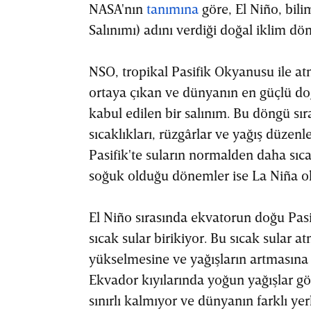
NASA'nın
tanımına
göre, El Niño, bil
Salınımı) adını verdiği doğal iklim dö
NSO, tropikal Pasifik Okyanusu ile at
ortaya çıkan ve dünyanın en güçlü doğ
kabul edilen bir salınım. Bu döngü sır
sıcaklıkları, rüzgârlar ve yağış düzenl
Pasifik'te suların normalden daha sı
soğuk olduğu dönemler ise La Niña ola
El Niño sırasında ekvatorun doğu Pas
sıcak sular birikiyor. Bu sıcak sular a
yükselmesine ve yağışların artmasına 
Ekvador kıyılarında yoğun yağışlar gö
sınırlı kalmıyor ve dünyanın farklı ye