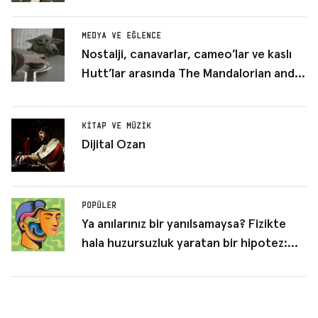
MEDYA VE EĞLENCE
Nostalji, canavarlar, cameo’lar ve kaslı
Hutt’lar arasında The Mandalorian and
Grogu, sinema filmi kılığına girmiş bir
Star Wars bölümü gibi duruyor
KITAP VE MÜZIK
Dijital Ozan
POPÜLER
Ya anılarınız bir yanılsamaysa? Fizikte
hala huzursuzluk yaratan bir hipotez:
Boltzmann beyni