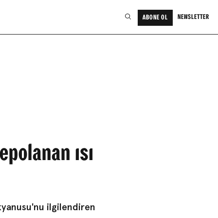
NEWSLETTER
ABONE OL
epolanan ısı
kyanusu'nu ilgilendiren