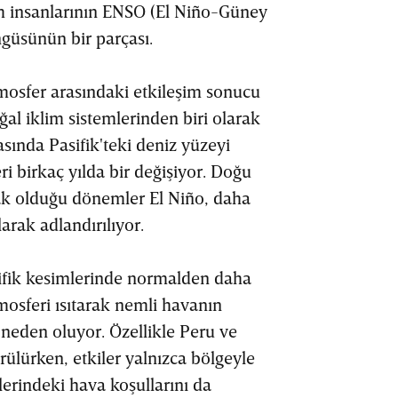
im insanlarının ENSO (El Niño-Güney
ngüsünün bir parçası.
mosfer arasındaki etkileşim sonucu
al iklim sistemlerinden biri olarak
asında Pasifik'teki deniz yüzeyi
eri birkaç yılda bir değişiyor. Doğu
cak olduğu dönemler El Niño, daha
rak adlandırılıyor.
ifik kesimlerinde normalden daha
tmosferi ısıtarak nemli havanın
neden oluyor. Özellikle Peru ve
rülürken, etkiler yalnızca bölgeyle
rlerindeki hava koşullarını da