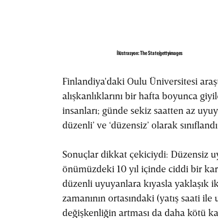
İlüstrasyon: The State/gettyimages
Finlandiya'daki Oulu Üniversitesi araşt
alışkanlıklarını bir hafta boyunca giyile
insanları; günde sekiz saatten az uyuy
düzenli’ ve ‘düzensiz’ olarak sınıfland
Sonuçlar dikkat çekiciydi: Düzensiz uy
önümüzdeki 10 yıl içinde ciddi bir kar
düzenli uyuyanlara kıyasla yaklaşık ik
zamanının ortasındaki (yatış saati ile
değişkenliğin artması da daha kötü kalp 