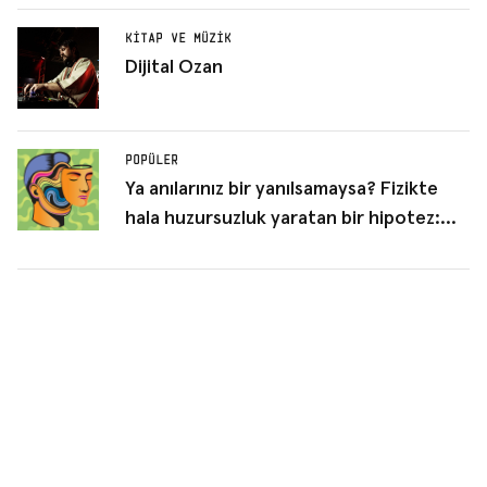
Star Wars bölümü gibi duruyor
KITAP VE MÜZIK
Dijital Ozan
POPÜLER
Ya anılarınız bir yanılsamaysa? Fizikte
hala huzursuzluk yaratan bir hipotez:
Boltzmann beyni