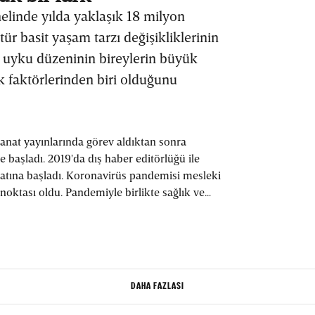
elinde yılda yaklaşık 18 milyon
r basit yaşam tarzı değişikliklerinin
, uyku düzeninin bireylerin büyük
k faktörlerinden biri olduğunu
sanat yayınlarında görev aldıktan sonra
e başladı. 2019'da dış haber editörlüğü ile
yatına başladı. Koronavirüs pandemisi mesleki
noktası oldu. Pandemiyle birlikte sağlık ve
eknoloji haberciliği yaparak mesleğine devam
da bilim ve teknoloji haberleri/yazıları yazıyor.
DAHA FAZLASI