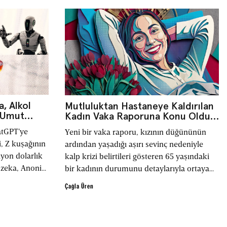
, Alkol
Mutluluktan Hastaneye Kaldırılan
e Umut
Kadın Vaka Raporuna Konu Oldu:
Kalbe Giden Kan Akışı Azaldı
atGPT’ye
Yeni bir vaka raporu, kızının düğününün
i, Z kuşağının
ardından yaşadığı aşırı sevinç nedeniyle
lyon dolarlık
kalp krizi belirtileri gösteren 65 yaşındaki
y zeka, Anonim
bir kadının durumunu detaylarıyla ortaya
luk sisteminin
koydu.
Çağla Üren