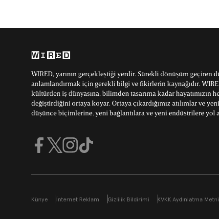
WIRED, yarının gerçekleştiği yerdir. Sürekli dönüşüm geçiren 
anlamlandırmak için gerekli bilgi ve fikirlerin kaynağıdır. WIRE
kültürden iş dünyasına, bilimden tasarıma kadar hayatımızın her
değiştirdiğini ortaya koyar. Ortaya çıkardığımız atılımlar ve yeni
düşünce biçimlerine, yeni bağlantılara ve yeni endüstrilere yol 
Künye
İnternet Reklam
Gizlilik Bildirimi
KVKK Aydınlatma Metni