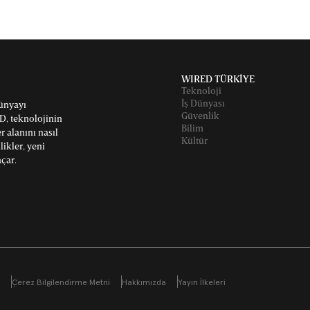
WIRED TÜRKİYE
Teknoloji
İş Dünyası
dünyayı
Güvenlik
D, teknolojinin
Bilim
 alanını nasıl
Kültür
likler, yeni
açar.
Çerez Bilgilendirme Metni
Hakkımızda
Yayın İlkeleri