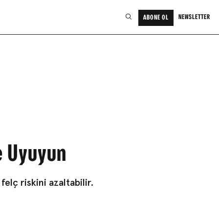
NEWSLETTER
ABONE OL
te Uyuyun
lç riskini azaltabilir.