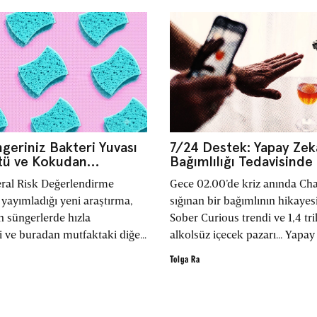
geriniz Bakteri Yuvası
7/24 Destek: Yapay Zeka
tü ve Kokudan
Bağımlılığı Tedavisind
or
Olabilir
ral Risk Değerlendirme
Gece 02.00’de kriz anında Ch
 yayımladığı yeni araştırma,
sığınan bir bağımlının hikayes
n süngerlerde hızla
Sober Curious trendi ve 1,4 tri
ni ve buradan mutfaktaki diğer
alkolsüz içecek pazarı... Yapa
yca yayılabildiğini ortaya
Alkolikler’in efsanevi sponsor
Tolga Ra
yerini alabilir mi?