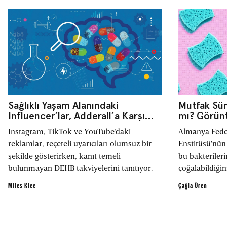
Mutfak Sün
Sağlıklı Yaşam Alanındaki
mı? Görün
Influencer’lar, Adderall’a Karşı
Anlaşılmıy
‘Doğal’ ve Etkisi Kanıtlanmamış
Almanya Fede
Instagram, TikTok ve YouTube’daki
Alternatifleri Öneriyor
Enstitüsü'nün
reklamlar, reçeteli uyarıcıları olumsuz bir
bu bakterileri
şekilde gösterirken, kanıt temeli
çoğalabildiği
bulunmayan DEHB takviyelerini tanıtıyor.
yüzeylere kola
Çağla Üren
Miles Klee
koydu.