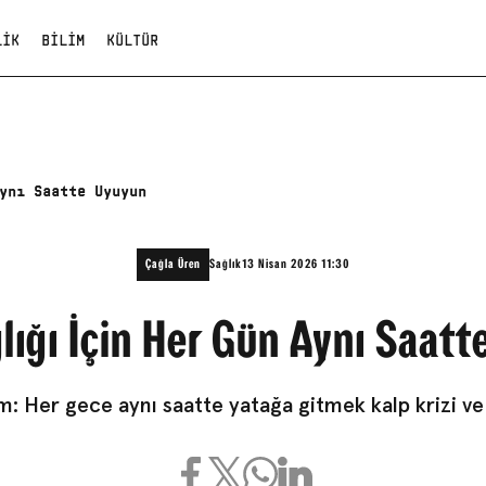
LIK
BILIM
KÜLTÜR
ynı Saatte Uyuyun
Çağla Üren
Sağlık
13 Nisan 2026 11:30
lığı İçin Her Gün Aynı Saat
: Her gece aynı saatte yatağa gitmek kalp krizi ve fe