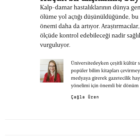
Kalp-damar hastalıklarının dünya gen
ölüme yol açtığı düşünüldüğünde, bu tü
önemi daha da artıyor. Araştırmacılar
ölçüde kontrol edebileceği nadir sağlı
vurguluyor.
Üniversitedeyken çeşitli kültür 
popüler bilim kitapları çevirmey
medyaya girerek gazetecilik ha
yönelimi için önemli bir dönüm 
bilim haberciliği, sonrasında t
Çağla Üren
etti. Halihazırda çeşitli mecralar