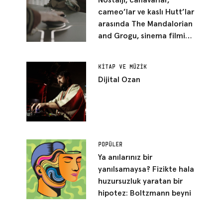
Nostalji, canavarlar,
cameo’lar ve kaslı Hutt’lar
arasında The Mandalorian
and Grogu, sinema filmi
kılığına girmiş bir Star Wars
bölümü gibi duruyor
KITAP VE MÜZIK
Dijital Ozan
POPÜLER
Ya anılarınız bir
yanılsamaysa? Fizikte hala
huzursuzluk yaratan bir
hipotez: Boltzmann beyni