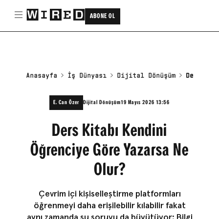
ABONE OL
Anasayfa
İş Dünyası
Dijital Dönüşüm
Ders Kit
E. Can Özer
Dijital Dönüşüm
19 Mayıs 2026 13:56
Ders Kitabı Kendini
Öğrenciye Göre Yazarsa Ne
Olur?
Çevrim içi kişiselleştirme platformları
öğrenmeyi daha erişilebilir kılabilir fakat
aynı zamanda şu soruyu da büyütüyor: Bilgi