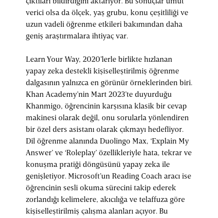
çıktıları bildirdiğini aktarıyor. Bu sonuçlar umut
verici olsa da ölçek, yaş grubu, konu çeşitliliği ve
uzun vadeli öğrenme etkileri bakımından daha
geniş araştırmalara ihtiyaç var.
Learn Your Way, 2020’lerle birlikte hızlanan
yapay zeka destekli kişiselleştirilmiş öğrenme
dalgasının yalnızca en görünür örneklerinden biri.
Khan Academy’nin Mart 2023’te duyurduğu
Khanmigo, öğrencinin karşısına klasik bir cevap
makinesi olarak değil, onu sorularla yönlendiren
bir özel ders asistanı olarak çıkmayı hedefliyor.
Dil öğrenme alanında Duolingo Max, ‘Explain My
Answer’ ve ‘Roleplay’ özellikleriyle hata, tekrar ve
konuşma pratiği döngüsünü yapay zeka ile
genişletiyor. Microsoft’un Reading Coach aracı ise
öğrencinin sesli okuma sürecini takip ederek
zorlandığı kelimelere, akıcılığa ve telaffuza göre
kişiselleştirilmiş çalışma alanları açıyor. Bu