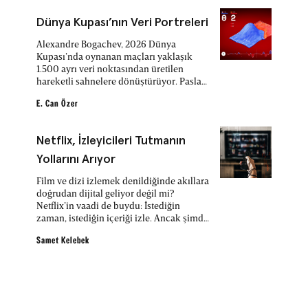
Dünya Kupası’nın Veri Portreleri
Alexandre Bogachev, 2026 Dünya
Kupası’nda oynanan maçları yaklaşık
1.500 ayrı veri noktasından üretilen
hareketli sahnelere dönüştürüyor. Paslar,
şutlar, kartlar ve gol ihtimalleri, tablo ve
grafiklerden çıkıp sahanın üzerinde
E. Can Özer
yükselen tepeler, ilerleyen yüzeyler ve
renk dalgalarıyla anlam kazanıyor.
Netflix, İzleyicileri Tutmanın
Yollarını Arıyor
Film ve dizi izlemek denildiğinde akıllara
doğrudan dijital geliyor değil mi?
Netflix’in vaadi de buydu: İstediğin
zaman, istediğin içeriği izle. Ancak şimdi
kartlar yeniden dağıtılıyor, Netflix
izleyicileri tutmanın yollarını arıyor.
Samet Kelebek