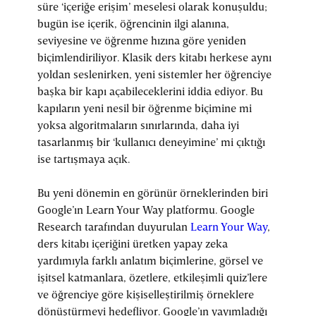
süre ‘içeriğe erişim’ meselesi olarak konuşuldu;
bugün ise içerik, öğrencinin ilgi alanına,
seviyesine ve öğrenme hızına göre yeniden
biçimlendiriliyor. Klasik ders kitabı herkese aynı
yoldan seslenirken, yeni sistemler her öğrenciye
başka bir kapı açabileceklerini iddia ediyor. Bu
kapıların yeni nesil bir öğrenme biçimine mi
yoksa algoritmaların sınırlarında, daha iyi
tasarlanmış bir ‘kullanıcı deneyimine’ mi çıktığı
ise tartışmaya açık.
Bu yeni dönemin en görünür örneklerinden biri
Google’ın Learn Your Way platformu. Google
Research tarafından duyurulan
Learn Your Way
,
ders kitabı içeriğini üretken yapay zeka
yardımıyla farklı anlatım biçimlerine, görsel ve
işitsel katmanlara, özetlere, etkileşimli quiz’lere
ve öğrenciye göre kişiselleştirilmiş örneklere
dönüştürmeyi hedefliyor. Google’ın yayımladığı