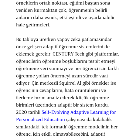
örneklerin ortak noktası, eğitimi baştan sona
yeniden kurmaktan çok, öğrenmenin belirli
anlarını daha esnek, etkileşimli ve uyarlanabilir
hale getirmeleri.
Bu tabloya üretken yapay zeka patlamasından
önce gelişen adaptif öğrenme sistemlerini de
eklemek gerekir. CENTURY Tech gibi platformlar,
öğrencilerin öğrenme boşluklarını tespit etmeyi,
öğretmene veri sunmayı ve her öğrenci için farklı
öğrenme yolları önermeyi uzun süredir vaat
ediyor. Çin merkezli Squirrel AI gibi örnekler ise
öğrencinin cevaplarını, hata örüntülerini ve
ilerleme hızını analiz ederek küçük öğrenme
birimleri üzerinden adaptif bir sistem kurdu.
2020 tarihli
Self-Evolving Adaptive Learning for
Personalized Education
çalışması da kalabalık
sınıflardaki ‘tek formatlı’ öğrenme modelinin her
öğrenci için etkili olmayabileceğini, adaptif