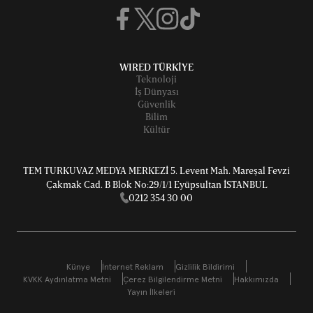
WIRED TÜRKİYE
Teknoloji
İş Dünyası
Güvenlik
Bilim
Kültür
TEM TURKUVAZ MEDYA MERKEZİ 5. Levent Mah. Mareşal Fevzi
Çakmak Cad. B Blok No:29/1/1 Eyüpsultan İSTANBUL
0212 354 30 00
Künye
İnternet Reklam
Gizlilik Bildirimi
KVKK Aydınlatma Metni
Çerez Bilgilendirme Metni
Hakkımızda
Yayın İlkeleri