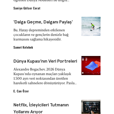
ilerliyor.
Saniye Gülser Corat
'Dalga Geçme, Dalganı Paylaş'
Bu, Hatay depreminden etkilenen
çocukların ve gençlerin denizle bağ
kurmasını sağlama hikayesidir.
Samet Kelebek
Dünya Kupası’nın Veri Portreleri
Alexandre Bogachev, 2026 Dünya
Kupası’nda oynanan maçları yaklaşık
1.500 ayrı veri noktasından üretilen
hareketli sahnelere dönüştürüyor. Paslar,
şutlar, kartlar ve gol ihtimalleri, tablo ve
grafiklerden çıkıp sahanın üzerinde
E. Can Özer
yükselen tepeler, ilerleyen yüzeyler ve
renk dalgalarıyla anlam kazanıyor.
Netflix, İzleyicileri Tutmanın
Yollarını Arıyor