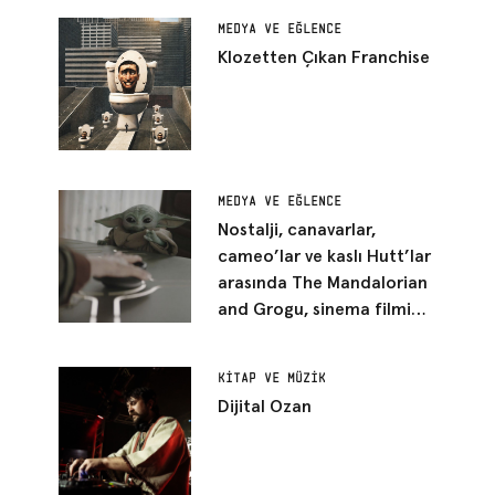
MEDYA VE EĞLENCE
Klozetten Çıkan Franchise
MEDYA VE EĞLENCE
Nostalji, canavarlar,
cameo’lar ve kaslı Hutt’lar
arasında The Mandalorian
and Grogu, sinema filmi
kılığına girmiş bir Star Wars
bölümü gibi duruyor
KITAP VE MÜZIK
Dijital Ozan