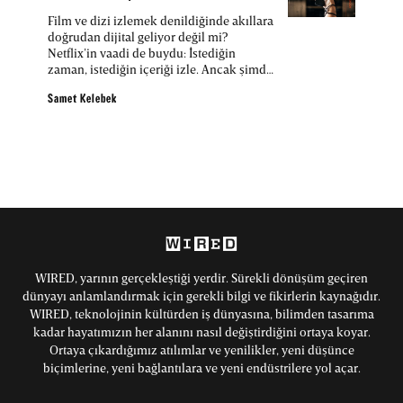
Film ve dizi izlemek denildiğinde akıllara
doğrudan dijital geliyor değil mi?
Netflix’in vaadi de buydu: İstediğin
zaman, istediğin içeriği izle. Ancak şimdi
kartlar yeniden dağıtılıyor, Netflix
izleyicileri tutmanın yollarını arıyor.
Samet Kelebek
WIRED, yarının gerçekleştiği yerdir. Sürekli dönüşüm geçiren
dünyayı anlamlandırmak için gerekli bilgi ve fikirlerin kaynağıdır.
WIRED, teknolojinin kültürden iş dünyasına, bilimden tasarıma
kadar hayatımızın her alanını nasıl değiştirdiğini ortaya koyar.
Ortaya çıkardığımız atılımlar ve yenilikler, yeni düşünce
biçimlerine, yeni bağlantılara ve yeni endüstrilere yol açar.