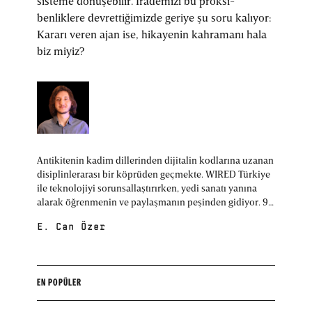
sisteme dönüşebilir. İrademizi bu proksi-
benliklere devrettiğimizde geriye şu soru kalıyor:
Kararı veren ajan ise, hikayenin kahramanı hala
biz miyiz?
Antikitenin kadim dillerinden dijitalin kodlarına uzanan
disiplinlerarası bir köprüden geçmekte. WIRED Türkiye
ile teknolojiyi sorunsallaştırırken, yedi sanatı yanına
alarak öğrenmenin ve paylaşmanın peşinden gidiyor. 98
model, Boğaziçili.
E. Can Özer
EN POPÜLER