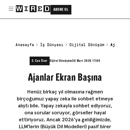
ABONE OL
Anasayfa
İş Dünyası
Dijital Dönüşüm
Ajanlar 
E. Can Özer
Dijital Dönüşüm
30 Mart 2026 17:00
Ajanlar Ekran Başına
Henüz birkaç yıl olmasına rağmen
birçoğumuz yapay zeka ile sohbet etmeye
alıştı bile. Yapay zekayla sohbet ediyoruz,
ona sorular soruyor, görseller hayal
ettiriyoruz. Ancak 2026’ya geldiğimizde,
LLM’lerin (Büyük Dil Modelleri) pasif birer