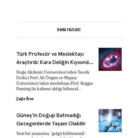
DAHA FAZLASI
Türk Profesör ve Meslektaşı
Araştırdı: Kara Deliğin Kıyısında
Kuantum Fiziği Bozulur mu?
Doğu Akdeniz Üniversitesi'nden Teorik
Fizikçi Prof. Ali Övgün ve Mapúa
Üniversitesi'nden meslektaşı Prof. Reggie
Panting ile kaleme aldığı bilimsel
makalede, kütleçekimin kuantum
mekaniğini bozmadığını, ancak farklı
Çağla Üren
kütleçekim alanlarında farklı ölçümler
yapıldığını gösterdi.
Güneş'in Doğup Batmadığı
Gezegenlerde Yaşam Olabilir
Yeni bir araştırma, 'gelgit kilitlenmeli'