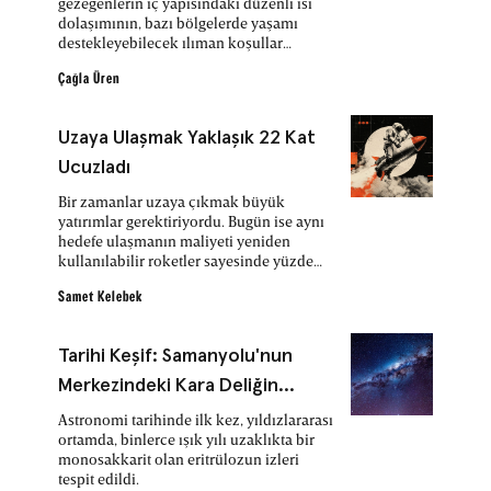
gezegenlerin iç yapısındaki düzenli ısı
dolaşımının, bazı bölgelerde yaşamı
destekleyebilecek ılıman koşullar
oluşturabileceğini ortaya koydu.
Çağla Üren
Uzaya Ulaşmak Yaklaşık 22 Kat
Ucuzladı
Bir zamanlar uzaya çıkmak büyük
yatırımlar gerektiriyordu. Bugün ise aynı
hedefe ulaşmanın maliyeti yeniden
kullanılabilir roketler sayesinde yüzde
96 düştü.
Samet Kelebek
Tarihi Keşif: Samanyolu'nun
Merkezindeki Kara Deliğin
Yakınında Şeker Bulundu,
Astronomi tarihinde ilk kez, yıldızlararası
ortamda, binlerce ışık yılı uzaklıkta bir
Yaşamın Kökenine Dair Gizem
monosakkarit olan eritrülozun izleri
Daha da Derinleşiyor
tespit edildi.