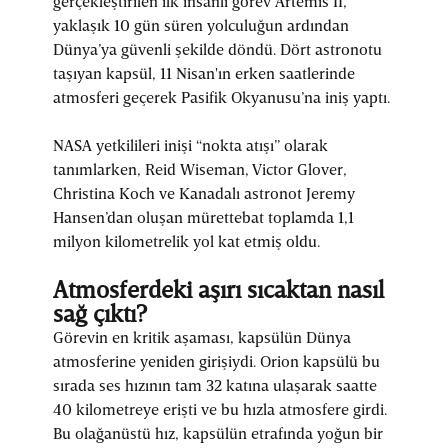
gerçekleştirilen ilk insanlı görev Artemis II,
yaklaşık 10 gün süren yolculuğun ardından
Dünya’ya güvenli şekilde döndü. Dört astronotu
taşıyan kapsül, 11 Nisan'ın erken saatlerinde
atmosferi geçerek Pasifik Okyanusu’na iniş yaptı.
NASA yetkilileri inişi “nokta atışı” olarak
tanımlarken, Reid Wiseman, Victor Glover,
Christina Koch ve Kanadalı astronot Jeremy
Hansen’dan oluşan mürettebat toplamda 1,1
milyon kilometrelik yol kat etmiş oldu.
Atmosferdeki aşırı sıcaktan nasıl
sağ çıktı?
Görevin en kritik aşaması, kapsülün Dünya
atmosferine yeniden girişiydi. Orion kapsülü bu
sırada ses hızının tam 32 katına ulaşarak saatte
40 kilometreye erişti ve bu hızla atmosfere girdi.
Bu olağanüstü hız, kapsülün etrafında yoğun bir