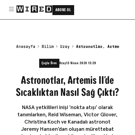
ABONE OL
Anasayfa
Bilim
Uzay
Astronotlar, Artemis II'
Çağla Üren
Uzay
13 Nisan 2026 13:29
Astronotlar, Artemis II'de
Sıcaklıktan Nasıl Sağ Çıktı?
NASA yetkilileri inişi 'nokta atışı' olarak
tanımlarken, Reid Wiseman, Victor Glover,
Christina Koch ve Kanadalı astronot
Jeremy Hansen’dan oluşan mürettebat