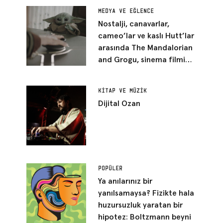
MEDYA VE EĞLENCE
Nostalji, canavarlar,
cameo’lar ve kaslı Hutt’lar
arasında The Mandalorian
and Grogu, sinema filmi
kılığına girmiş bir Star Wars
bölümü gibi duruyor
KITAP VE MÜZIK
Dijital Ozan
POPÜLER
Ya anılarınız bir
yanılsamaysa? Fizikte hala
huzursuzluk yaratan bir
hipotez: Boltzmann beyni