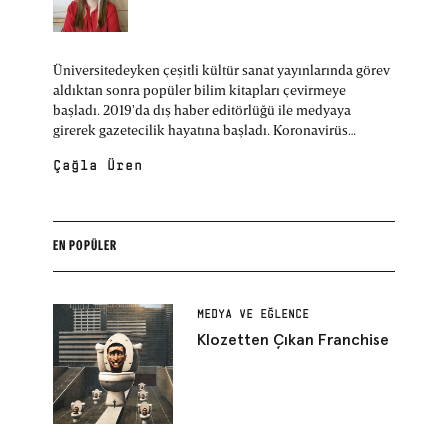
Üniversitedeyken çeşitli kültür sanat yayınlarında görev
aldıktan sonra popüler bilim kitapları çevirmeye
başladı. 2019'da dış haber editörlüğü ile medyaya
girerek gazetecilik hayatına başladı. Koronavirüs
pandemisi mesleki yönelimi için önemli bir dönüm
Çağla Üren
noktası oldu. Pandemiyle birlikte sağlık ve bilim
haberciliği, sonrasında teknoloji haberciliği yaparak
mesleğine devam etti. Halihazırda çeşitli mecralarda
bilim ve teknoloji haberleri/yazıları yazıyor.
EN POPÜLER
MEDYA VE EĞLENCE
Klozetten Çıkan Franchise